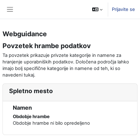
Preskoči na glavno vsebino
Prijavite se
Stransko polje
Webguidance
Povzetek hrambe podatkov
Ta povzetek prikazuje privzete kategorije in namene za
hranjenje uporabniških podatkov. Določena področja lahko
imajo bolj specifične kategorije in namene od teh, ki so
navedeni tukaj.
Spletno mesto
Namen
Obdobje hrambe
Obdobje hrambe ni bilo opredeljeno