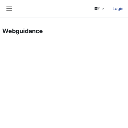
Zum Hauptinhalt
Login
Website-Übersicht
Webguidance