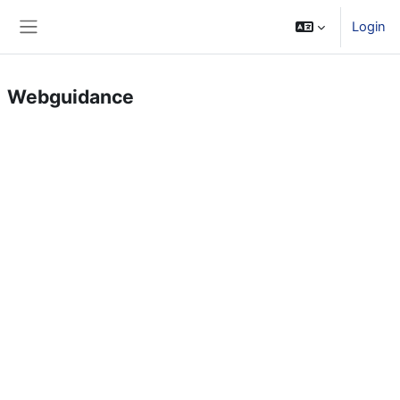
Zum Hauptinhalt
Login
Website-Übersicht
Webguidance