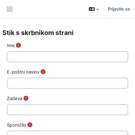
Preskoči na glavno vsebino
Prijavite se
Stransko polje
Stik s skrbnikom strani
Ime
E-poštni naslov
Zadeva
Sporočilo