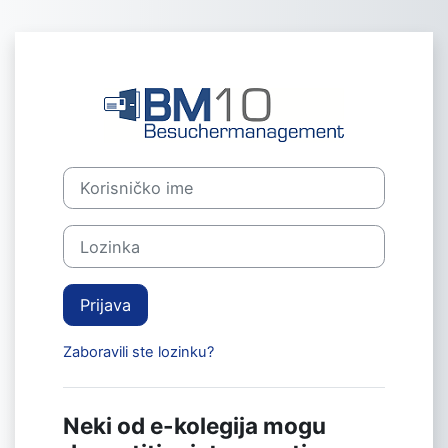
Preskoči na sadržaj
Prijavi se na 
Korisničko ime
Lozinka
Prijava
Zaboravili ste lozinku?
Neki od e-kolegija mogu